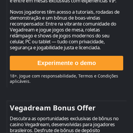
e entre em mesas exclusivas com experiências VIP.
Novos jogadores têm acesso a tutoriais, rodadas de
demonstração e um bônus de boas-vindas
recompensador. Entre na vibrante comunidade do
Vegadream e jogue jogos de mesa, roletas
relâmpago e shows de jogos modernos do seu
celular, PC ou tablet — tudo com privacidade,
segurança e jogabilidade justa e licenciada.
Experimente o demo
18+. Jogue com responsabilidade, Termos e Condições
aplicáveis.
Vegadream Bonus Offer
Descubra as oportunidades exclusivas de bônus no
casino Vegadream, desenvolvidas para jogadores
brasileiros. Desfrute de bônus de depósito