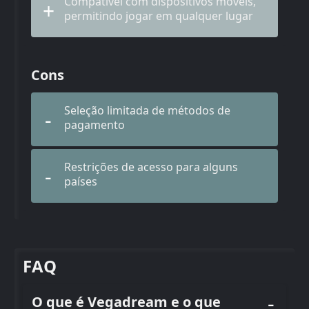
Compatível com dispositivos móveis,
permitindo jogar em qualquer lugar
Cons
Seleção limitada de métodos de
pagamento
Restrições de acesso para alguns
países
FAQ
O que é Vegadream e o que