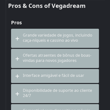
Pros & Cons of Vegadream
Pros
Grande variedade de jogos, incluindo
caça-níqueis e cassino ao vivo
Ofertas atraentes de bônus de boas-
vindas para novos jogadores
Interface amigável e fácil de usar
Disponibilidade de suporte ao cliente
24/7