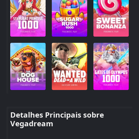
Detalhes Principais sobre
Vegadream