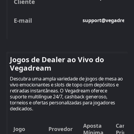
Cliente
E-mail
support@vegadream
Jogos de Dealer ao Vivo do
Vegadream
Descubra uma ampla variedade de jogos de mesa ao
vivo emocionantes e slots de topo com depósitos e
retiradas instantâneas. O Vegadream oferece
suporte multilíngue 24/7, cashback generoso,
torneios e ofertas personalizadas para jogadores
dedicados.
Aposta
Caract
Jogo
Provedor
Mínima
Princip