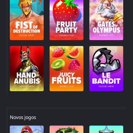
Novos jogos