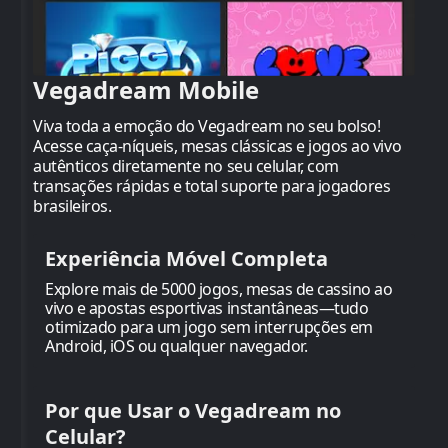
Vegadream Mobile
Viva toda a emoção do Vegadream no seu bolso!
Acesse caça-níqueis, mesas clássicas e jogos ao vivo
autênticos diretamente no seu celular, com
transações rápidas e total suporte para jogadores
brasileiros.
Experiência Móvel Completa
Explore mais de 5000 jogos, mesas de cassino ao
vivo e apostas esportivas instantâneas—tudo
otimizado para um jogo sem interrupções em
Android, iOS ou qualquer navegador.
Por que Usar o Vegadream no
Celular?