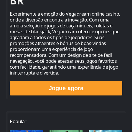
BR
Experimente a emoção do Vegadream online casino,
onde a diversão encontra a inovação. Com uma
ampla seleção de jogos de caça-níqueis, roletas e
mesas de blackjack, Vegadream oferece opções que
agradam a todos os tipos de jogadores. Suas
promoções atraentes e bônus de boas-vindas
proporcionam uma experiência de jogo
recompensadora. Com um design de site de fácil
navegação, você pode acessar seus jogos favoritos
com facilidade, garantindo uma experiência de jogo
ininterrupta e divertida.
Jogue agora
Popular